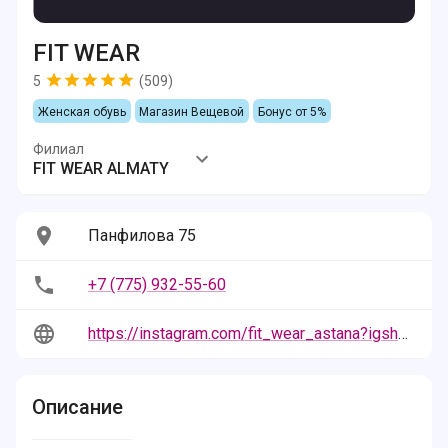
FIT WEAR
5
(
509
)
Женская обувь
Магазин Вещевой
Бонус от 5%
Филиал
FIT WEAR ALMATY
Панфилова 75
+7 (775) 932-55-60
https://instagram.com/fit_wear_astana?igshid=YTQwZjQ0NmI0OA%3D%3D&utm_source=qr
Описание