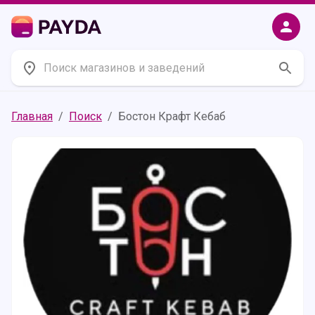
Главная
/
Поиск
/
Бостон Крафт Кебаб