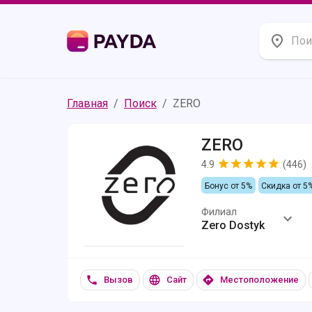
Главная
/
Поиск
/
ZERO
ZERO
4.9
(
446
)
Бонус от 5%
Скидка от 5
Филиал
Zero Dostyk
Вызов
Сайт
Местоположение