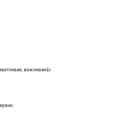
иветливая, вежливая👍
ервис.