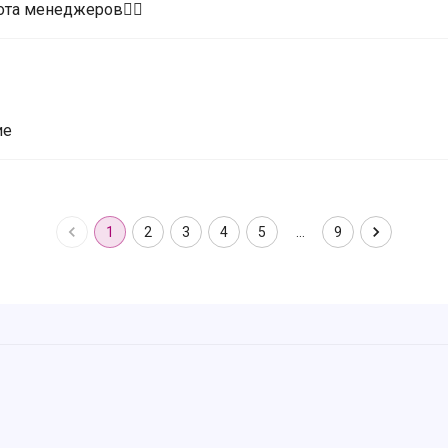
ота менеджеров👍🏼
ие
1
2
3
4
5
…
9