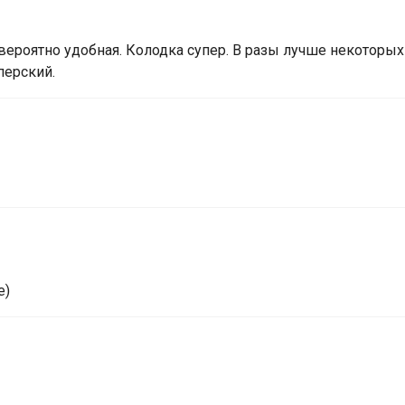
вероятно удобная. Колодка супер. В разы лучше некоторы
перский.
е)