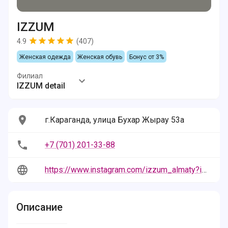
IZZUM
4.9
(
407
)
Женская одежда
Женская обувь
Бонус от 3%
Филиал
IZZUM detail
г.Караганда, улица Бухар Жырау 53а
+7 (701) 201-33-88
https://www.instagram.com/izzum_almaty?igsh=MTEyb3I2azQ0a2ZnMg==
Описание